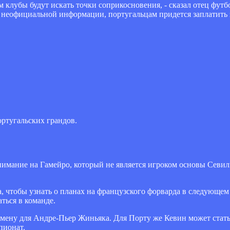
 клубы будут искать точки соприкосновения, - сказал отец футбол
неофициальной информации, португальцам придется заплатить з
ртугальских грандов.
имание на Гамейро, который не является игроком основы Севил
, чтобы узнать о планах на французского форварда в следующем 
ться в команде.
замену для Андре-Пьер Жиньяка. Для Порту же Кевин может стат
пионат.