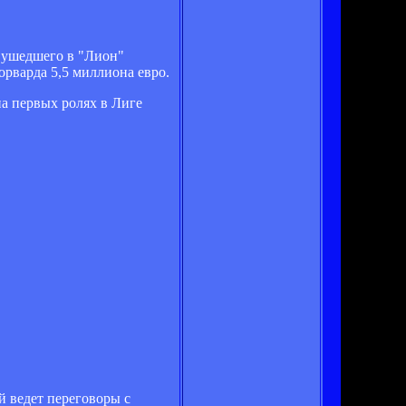
 ушедшего в "Лион"
орварда 5,5 миллиона евро.
а первых ролях в Лиге
й ведет переговоры с