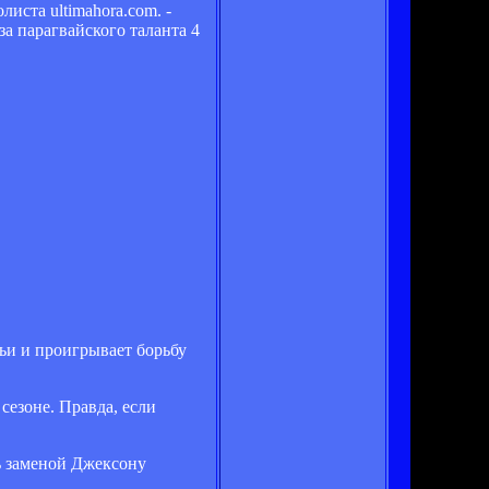
иста ultimahora.com. -
а парагвайского таланта 4
ьи и проигрывает борьбу
сезоне. Правда, если
ь заменой Джексону