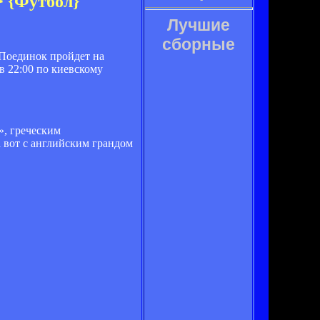
≻ {Футбол}
Лучшие
сборные
 Поединок пройдет на
в 22:00 по киевскому
», греческим
 вот с английским грандом