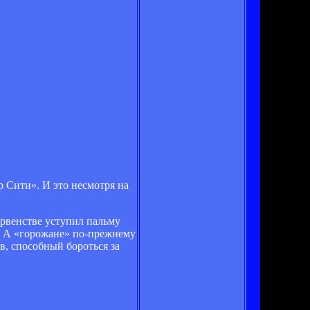
 Сити». И это несмотря на
рвенстве уступил пальму
и. А «горожане» по-прежнему
в, способный бороться за