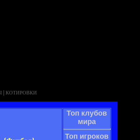
|
Ы
КОТИРОВКИ
Топ клубов
мира
Топ игроков