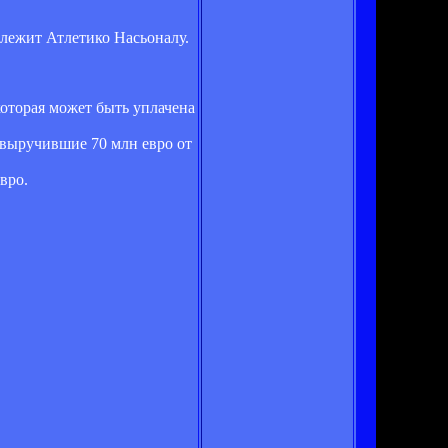
длежит Атлетико Насьоналу.
которая может быть уплачена
, выручившие 70 млн евро от
вро.