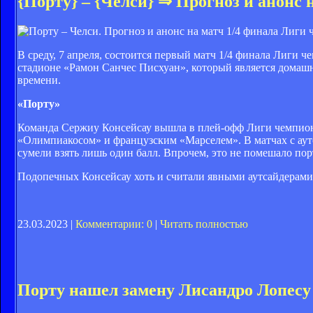
{Порту} – {Челси} ⇒ Прогноз и анонс 
В среду, 7 апреля, состоится первый матч 1/4 финала Лиги
стадионе «Рамон Санчес Писхуан», который является домашн
времени.
«Порту»
Команда Сержиу Консейсау вышла в плей-офф Лиги чемпионо
«Олимпиакосом» и французским «Марселем». В матчах с аутс
сумели взять лишь один балл. Впрочем, это не помешало по
Подопечных Консейсау хоть и считали явными аутсайдерами
23.03.2023 |
Комментарии: 0
|
Читать полностью
Порту нашел замену Лисандро Лопесу