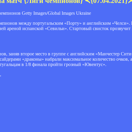
на матч {Лиги чемпионов} ≺{07.04.2021}
Getty Images/Global Images Ukraine
 чемпионов между португальским «Порту» и английским «Челси».
ей ареной испанской «Севильи». Стартовый свисток прозвучит 
в, заняв второе место в группе с английским «Манчестер Сити
айдерами «драконы» набрали максимальное количество очков, а
ртугальцам в 1/8 финала пройти грозный «Ювентус».
,