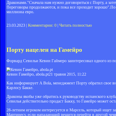
Драконами."Сначала нам нужно договориться с Порту, а затем
Переговоры продолжаются, и пока все проходит хорошо".По 
миллиона евро.
23.03.2023 |
Комментарии: 0
|
Читать полностью
Порту нацелен на Гамейро
Форвард Севильи Кевин Гаймеро заинтересовал одного из по
Кевин Гамейро, abola.pt
21 травня 2015, 11:22
Как информирует A Bola, менеджмент Порту обратил свое вн
Карлосу Бакке.
Драконы якобы уже обратись к руководству испанского клуба
Севилья действительно продаст Бакку, то Гамейро может оста
28-летним игроком интересуется и Марсель, который ищет 
Мартинесу, если нападающий решится перейти в другой чем