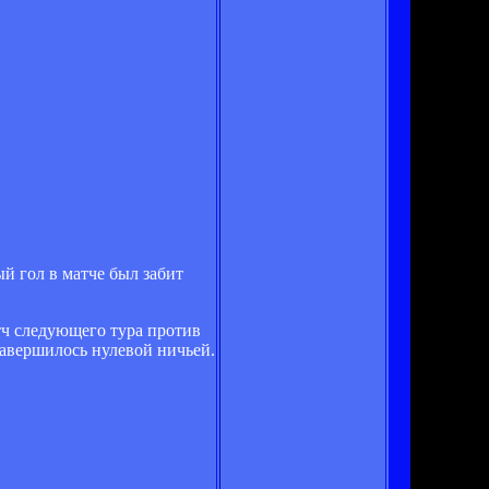
й гол в матче был забит
тч следующего тура против
завершилось нулевой ничьей.