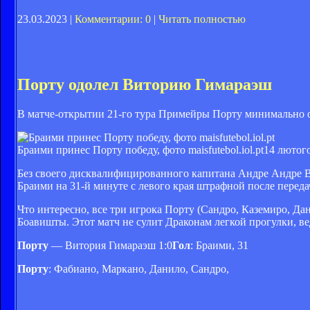
23.03.2023 |
Комментарии: 0
|
Читать полностью
Порту одолел Виторию Гимараэш
В матче-открытии 21-го тура Примейры Порту минимально о
Браими принес Порту победу, фото maisfutebol.iol.pt
14 лютого
Без своего дисквалифицированного капитана Андре Андре Ви
Браими на 31-й минуте с левого края штрафной после переда
Что интересно, все три игрока Порту (Сандро, Каземиро, Д
Боавишты. Этот матч не сулит Драконам легкой прогулки, в
Порту
— Витория Гимараэш 1:0
Гол
: Браими, 31
Порту
: Фабиано, Маркано, Данило, Сандро,