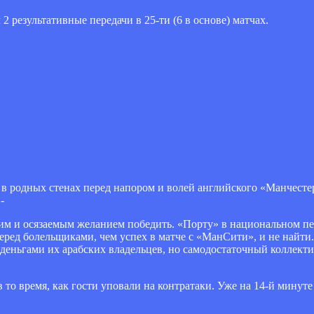
 результативные передачи в 25-ти (6 в основе) матчах.
 родных стенах перед напором и волей английского «Манчестер
-
ким и осязаемым желанием победить. «Порту» в национальном пе
еред болельщиками, чем успех в матче с «МанСити», и не найт
с деньгами их арабских владельцев, но самодостаточный коллекти
 то время, как гости уповали на контратаки. Уже на 14-й минуте