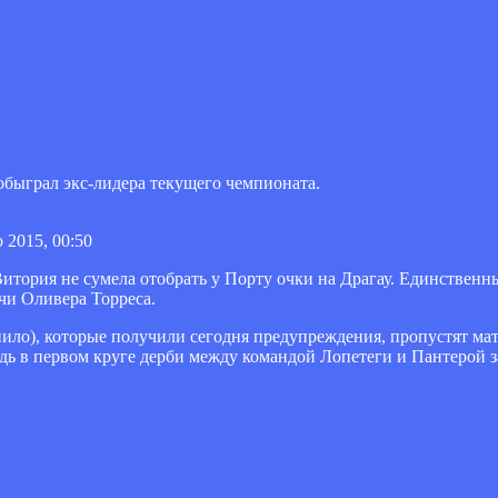
быграл экс-лидера текущего чемпионата.
 2015, 00:50
тория не сумела отобрать у Порту очки на Драгау. Единственны
чи Оливера Торреса.
анило), которые получили сегодня предупреждения, пропустят ма
едь в первом круге дерби между командой Лопетеги и Пантерой 