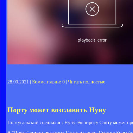
28.09.2021 |
Комментарии: 0
|
Читать полностью
Порту может возглавить Нуну
Португальский специалист Нуну Эшпириту Санту может прод
В "Порту" хотят пригласить Санту на смену Сержиу Консейса