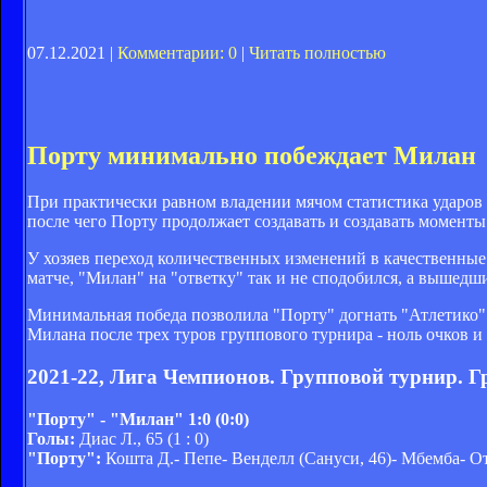
07.12.2021 |
Комментарии: 0
|
Читать полностью
Порту минимально побеждает Милан
При практически равном владении мячом статистика ударов в 
после чего Порту продолжает создавать и создавать моменты.
У хозяев переход количественных изменений в качественные 
матче, "Милан" на "ответку" так и не сподобился, а вышед
Минимальная победа позволила "Порту" догнать "Атлетико" -
Милана после трех туров группового турнира - ноль очков и 
2021-22, Лига Чемпионов. Групповой турнир. Г
"Порту" - "Милан" 1:0 (0:0)
Голы:
Диас Л., 65 (1 : 0)
"Порту":
Кошта Д.- Пепе- Венделл (Сануси, 46)- Мбемба- От