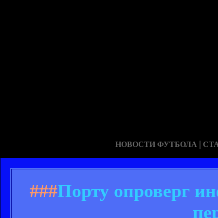
|
НОВОСТИ ФУТБОЛА
СТ
###
Порту опроверг ин
пе