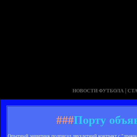
|
НОВОСТИ ФУТБОЛА
СТ
###
Порту объя
Опытный защитник подписал двухлетний контракт с "драко