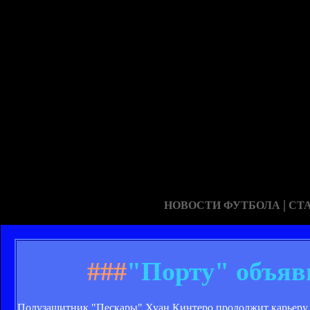
|
НОВОСТИ ФУТБОЛА
СТ
###
"Порту" объяв
Полузащитник "Пескары" Хуан Кинтеро продолжит карьеру 