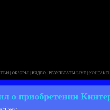
|
|
|
|
АТЬИ
ОБЗОРЫ
ВИДЕО
РЕЗУЛЬТАТЫ LIVE
КОНТАКТ
ил о приобретении Кинте
в "Порту".