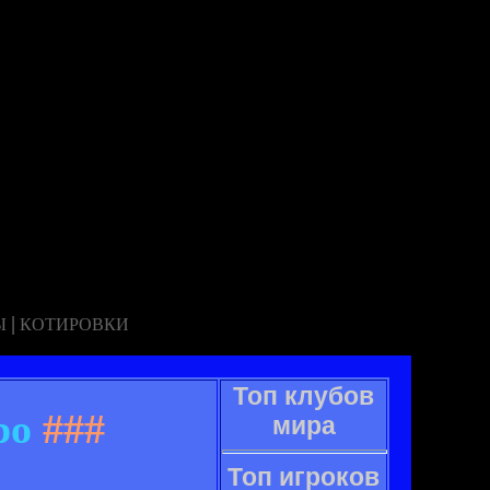
|
Ы
КОТИРОВКИ
Топ клубов
ро
###
мира
Топ игроков