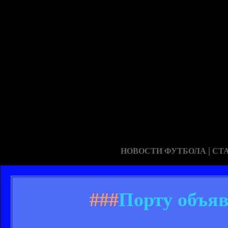
|
НОВОСТИ ФУТБОЛА
СТ
###
Порту объяв