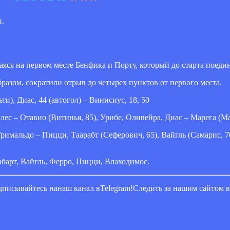
и.
ся на первом месте Бенфика и Порту, который до старта поединк
разом, сократили отрыв до четырех пунктов от первого места.
ьти), Диас, 44 (автогол) – Винисиус, 18, 50
лес – Отавио (Витинья, 85), Урибе, Оливейра, Диас – Марега (Ма
Гримальдо – Пицци, Таарабт (Сеферович, 65), Вайгль (Самарис, 7
барт, Вайгль, Ферро, Пицци, Влаходимос.
писывайтесь нанаш канал вTelegram!Следить за нашим сайтом 