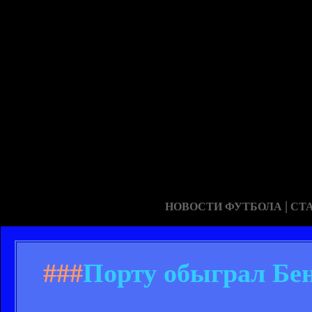
|
НОВОСТИ ФУТБОЛА
СТ
###
Порту обыграл Бен