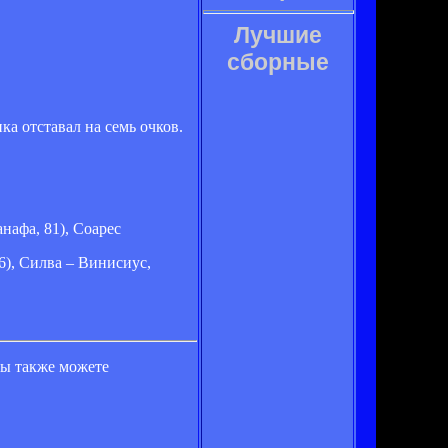
Лучшие
сборные
а отставал на семь очков.
нафа, 81), Соарес
6), Силва – Винисиус,
вы также можете