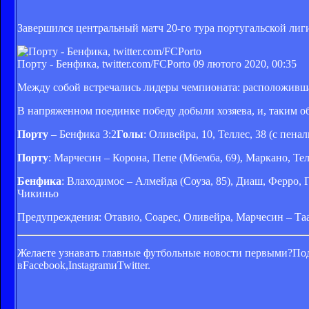
Завершился центральный матч 20-го тура португальской лиг
Порту - Бенфика, twitter.com/FCPorto
09 лютого 2020, 00:35
Между собой встречались лидеры чемпионата: расположившая
В напряженном поединке победу добыли хозяева, и, таким об
Порту
– Бенфика 3:2
Голы
: Оливейра, 10, Теллес, 38 (с пенал
Порту
: Марчесин – Корона, Пепе (Мбемба, 69), Маркано, Тел
Бенфика
: Влаходимос – Алмейда (Соуза, 85), Диаш, Ферро, 
Чикиньо
Предупреждения: Отавио, Соарес, Оливейра, Марчесин – Таа
Желаете узнавать главные футбольные новости первыми?Под
вFacebook,InstagramиTwitter.