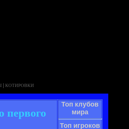
|
Ы
КОТИРОВКИ
Топ клубов
о первого
мира
Топ игроков