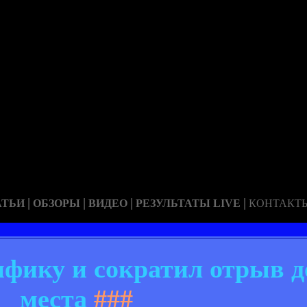
|
|
|
|
АТЬИ
ОБЗОРЫ
ВИДЕО
РЕЗУЛЬТАТЫ LIVE
КОНТАКТ
фику и сократил отрыв д
места
###