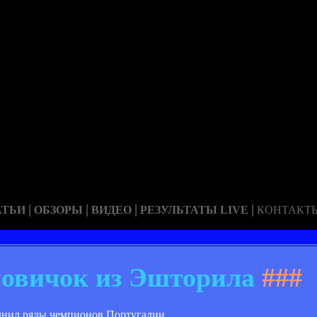
|
|
|
|
АТЬИ
ОБЗОРЫ
ВИДЕО
РЕЗУЛЬТАТЫ LIVE
КОНТАКТ
новичок из Эшторила
###
лнил ряды чемпионов Португалии.