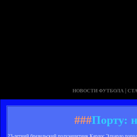
|
НОВОСТИ ФУТБОЛА
СТ
###
Порту: 
23-летний бразильский полузащитник Карлос Эдуардо попо