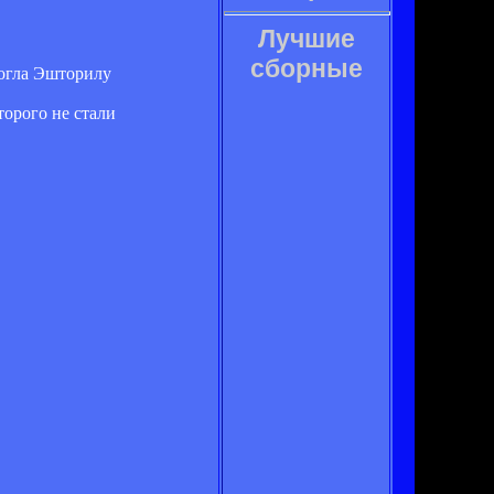
Лучшие
сборные
могла Эшторилу
торого не стали