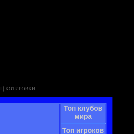
|
Ы
КОТИРОВКИ
Топ клубов
мира
Топ игроков