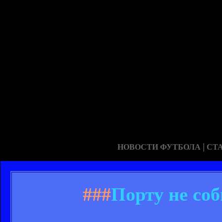
|
НОВОСТИ ФУТБОЛА
СТ
###
Порту не со