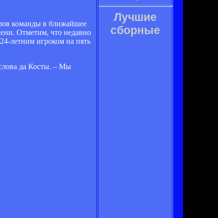
Лучшие
еров команды в ближайшее
сборные
мени. Отметим, что недавно
24-летним игроком на пять
 слова да Косты. – Мы