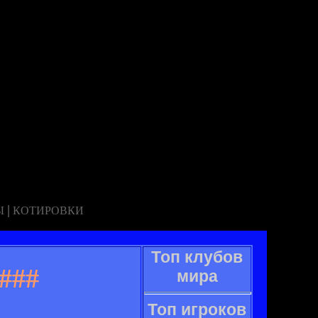
|
Ы
КОТИРОВКИ
Топ клубов
###
мира
Топ игроков