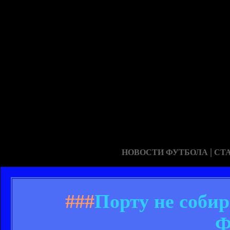
|
НОВОСТИ ФУТБОЛА
СТ
###
Порту не соби
Ф