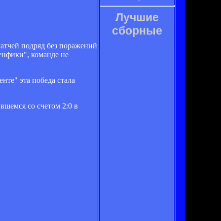
Лучшие
сборные
матчей подряд без поражений
енфики", команде не
нте" эта победа стала
вшемся со счетом 2:0 в