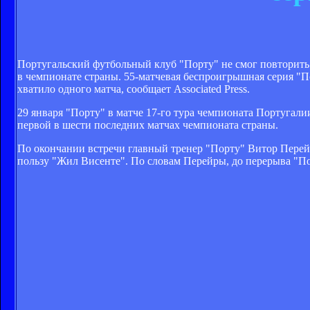
Португальский футбольный клуб "Порту" не смог повторить 
в чемпионате страны. 55-матчевая беспроигрышная серия "П
хватило одного матча, сообщает Associated Press.
29 января "Порту" в матче 17-го тура чемпионата Португали
первой в шести последних матчах чемпионата страны.
По окончании встречи главный тренер "Порту" Витор Перейр
пользу "Жил Висенте". По словам Перейры, до перерыва "По