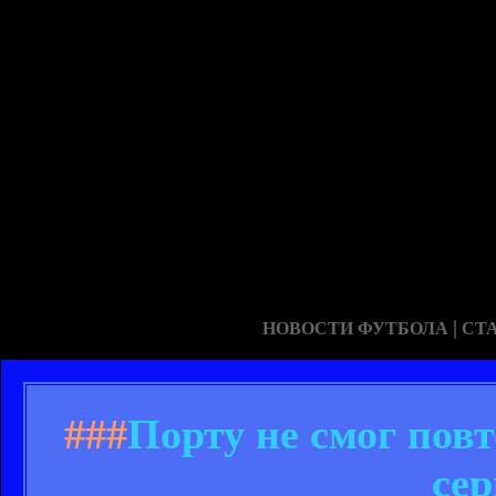
|
НОВОСТИ ФУТБОЛА
СТ
###
Порту не смог по
се