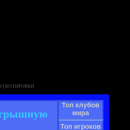
|
Ы
КОТИРОВКИ
Топ клубов
оигрышную
мира
Топ игроков