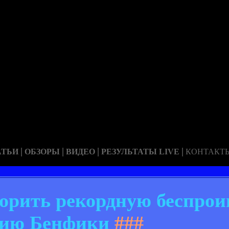
|
|
|
|
АТЬИ
ОБЗОРЫ
ВИДЕО
РЕЗУЛЬТАТЫ LIVE
КОНТАКТ
вторить рекордную беспр
рию Бенфики
###