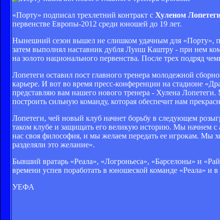
«Порту» подписал трехлетний контракт с
Хуленом Лопетег
первенстве Европы-2012 среди юношей до 19 лет.
Нынешний сезон вышел не слишком удачным для «Порту», по
затем выполнял наставник дубля Луиш Каштру - при нем ко
на золото национального первенства. После трех подряд че
Лопетеги оставил пост главного тренера молодежной сборно
карьере. И вот во время пресс-конференции на стадионе «Д
представляю вам нашего нового тренера - Хулена Лопетеги.
построить сильную команду, которая обеспечит нам прекрасн
Лопетеги, чей новый клуб начнет борьбу в следующем розыг
таком клубе и защищать его великую историю. Мы начнем с а
нас своя философия, и мы желаем передать ее игрокам. Мы х
разделяли это желание».
Бывший вратарь «Реала», «Логроньеса», «Барселоны» и «Рай
времени успев поработать в юношеской команде «Реала» и в
УЕФА