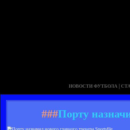
|
НОВОСТИ ФУТБОЛА
СТ
###
Порту назначи
Sportsfile