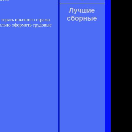
Лучшие
сборные
 терять опытного стража
иально оформить трудовые