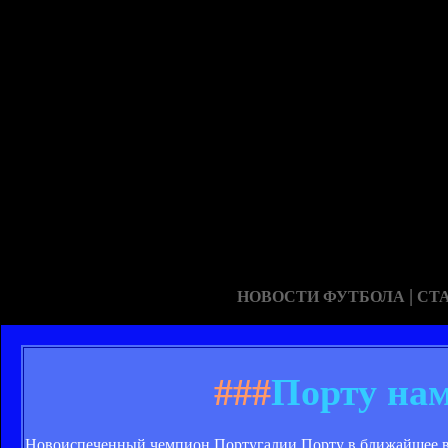
|
НОВОСТИ ФУТБОЛА
СТ
###
Порту нам
Новоиспеченный чемпион Португалии Порту в ближайшее вр