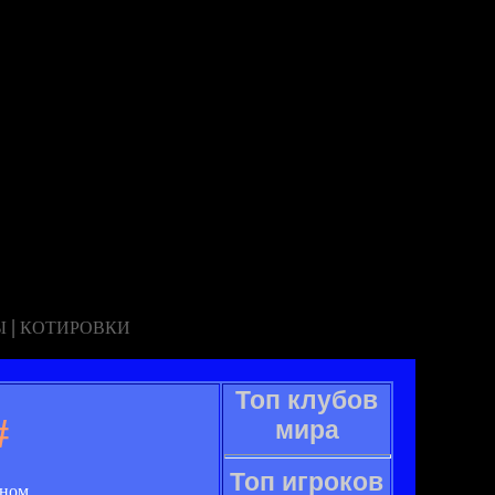
|
Ы
КОТИРОВКИ
Топ клубов
#
мира
Топ игроков
ном.