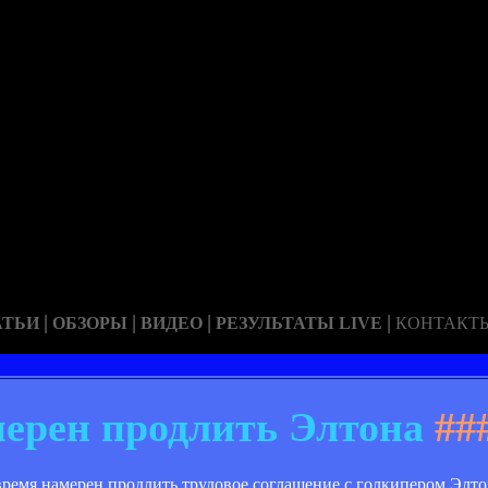
|
|
|
|
АТЬИ
ОБЗОРЫ
ВИДЕО
РЕЗУЛЬТАТЫ LIVE
КОНТАКТ
ерен продлить Элтона
##
емя намерен продлить трудовое соглашение с голкипером Элто