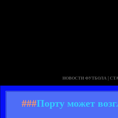
|
НОВОСТИ ФУТБОЛА
СТ
###
Порту может воз