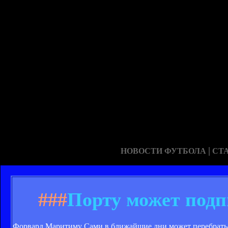
|
НОВОСТИ ФУТБОЛА
СТ
###
Порту может под
Форвард Маритиму Сами в ближайшие дни может перебратьс