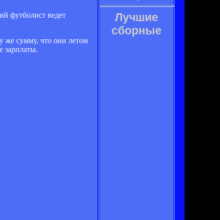
ий футболист ведет
Лучшие
сборные
у же сумму, что они летом
е зарплаты.