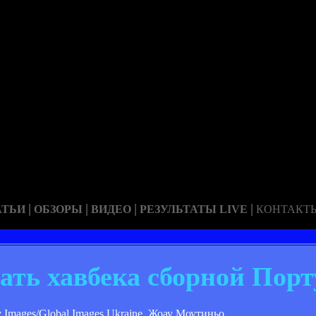
|
|
|
|
АТЬИ
ОБЗОРЫ
ВИДЕО
РЕЗУЛЬТАТЫ LIVE
КОНТАКТ
ать хавбека сборной Пор
 Images/Global Images Ukraine. Жоау Моутиньо