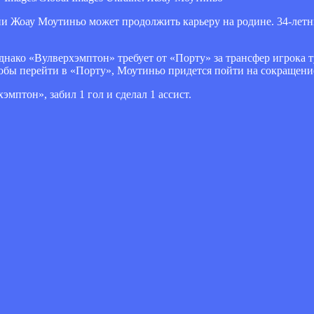
и Жоау Моутиньо может продолжить карьеру на родине. 34-летн
днако «Вулверхэмптон» требует от «Порту» за трансфер игрока т
тобы перейти в «Порту», Моутиньо придется пойти на сокращени
мптон», забил 1 гол и сделал 1 ассист.