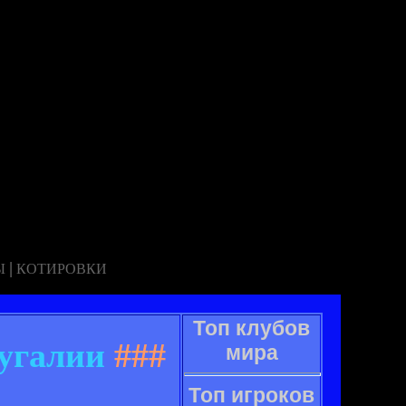
|
Ы
КОТИРОВКИ
Топ клубов
тугалии
###
мира
Топ игроков