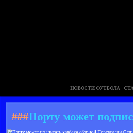
|
НОВОСТИ ФУТБОЛА
СТ
###
Порту может подпис
Getty