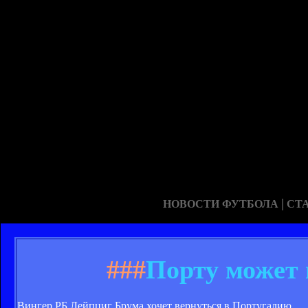
|
НОВОСТИ ФУТБОЛА
СТ
###
Порту может 
Вингер РБ Лейпциг Брума хочет вернуться в Португалию.