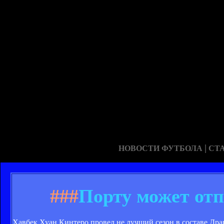
|
НОВОСТИ ФУТБОЛА
СТ
###
Порту может отп
Хавбек Хуан Кинтеро провел не лучший сезон в составе Дра