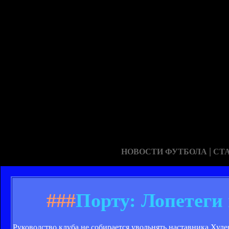
|
НОВОСТИ ФУТБОЛА
СТ
###
Порту: Лопетеги
Руководство клуба не собирается увольнять наставника Хуле