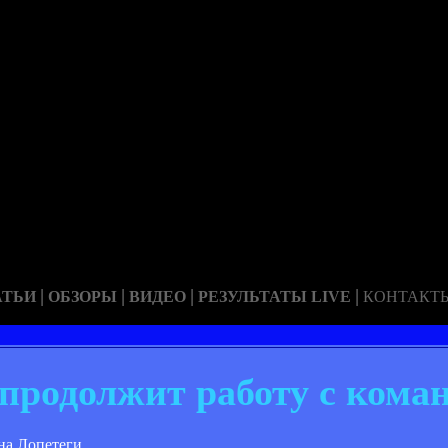
|
|
|
|
АТЬИ
ОБЗОРЫ
ВИДЕО
РЕЗУЛЬТАТЫ LIVE
КОНТАКТ
 продолжит работу с кома
на Лопетеги.