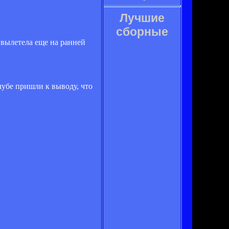
Лучшие
сборные
 вылетела еще на ранней
лубе пришли к выводу, что