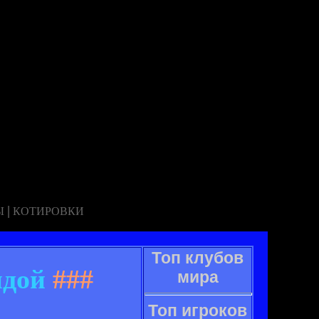
|
Ы
КОТИРОВКИ
Топ клубов
ндой
###
мира
Топ игроков