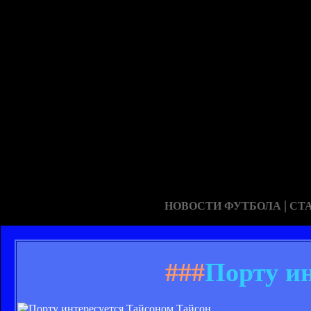
|
НОВОСТИ ФУТБОЛА
СТ
###
Порту и
Тайсон