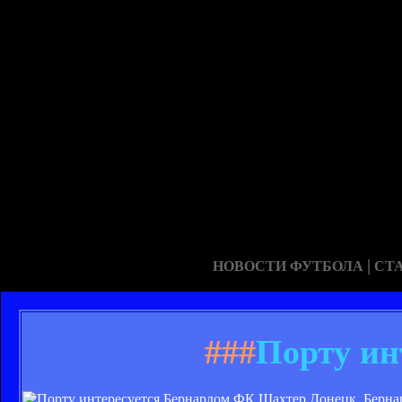
|
НОВОСТИ ФУТБОЛА
СТ
###
Порту ин
ФК Шахтер Донецк. Берна