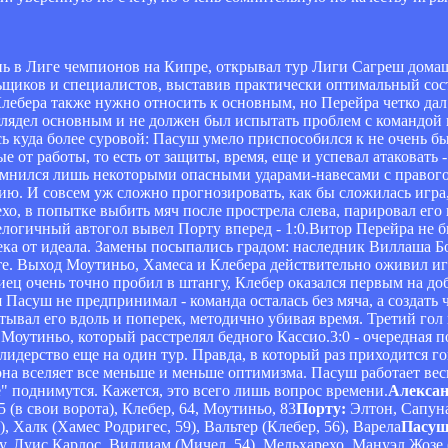
знь в Лиге чемпионов на Кипре, открывал тур Лиги Сагреш дом
щиков и специалистов, выставив практически оптимальный сост
Клебера также нужно относить к основным, но Перейра четко дал 
глядел основным и не должен был испытать проблем с командой 
ась куда более суровой: Пасуш умело приспособился к не очень б
 от работы, то есть от защиты, время, еще и успевал атаковать 
мнился лишь некоторыми опасными ударами-навесами с правого 
ию. И совсем уж сложно прогнозировать, как бы сложилась игра,
хо, в попытке выбить мяч после прострела слева, парировал его 
нелогичный автогол вывел Порту вперед - 1:0.Витор Перейра не 
алека от идеала. Замены посыпались градом: наследник Виллаша 
те. Выход Моутиньо, Хамеса и Клебера действительно оживил иг
иец очень точно пробил в штангу, Клебер оказался первым на до
Пасуш не предпринимал - команда осталась без мяча, а создать ч
ывал его вдоль и поперек, методично убивая время. Третий гол в
Моутиньо, который расстрелял бедного Кассио.3:0 - очередная п
лидерство еще на один тур. Правда, в который раз приходится го
она вселяет все меньше и меньше оптимизма. Пасуш работает ве
" поднимутся. Кажется, это всего лишь вопрос времени.
Алексан
 (в свои ворота), Клебер, 64, Моутиньо, 83
Порту:
Элтон, Сапуна
 Халк (Хамес Родригес, 59), Вальтер (Клебер, 56), Варела
Пасуш
ау, Луис Карлос, Виллиам (Мичел, 54), Мельхарехо, Мануэл Жозе