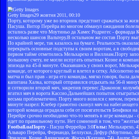
Getty Images
29 жовтня 2011, 00:10
Порту, которому уже во вторник предстоит сражаться за жи
Пасуша. Витор Перейра во многом обманул ожидания болель
остались разве что Моутиньо да Хамес Родригес - форварда 
несколько шансов Вальтеру.В остальном же состав Порту вы
По крайней мере, так казалось на бумаге. Реальность оказал
перекрыть основные подступы к своим воротам, а в свободные
первом тайме отметились Мельхарехо и Виллиам.Порту запо
большому счету, не могли испугать опытных Коэне и компан
эпизода на 45-й минуте. Оказавшись у своих ворот, Мельхаре
команде, от которого круглый и влетел в сетку. Абсолютно 
матча и был прав - игра его команды, мягко говоря, была д
капитана Халка, который отправился отдыхать на 56-й мину
и сотворили второй мяч, закрепив перевес Драконов: колумб
вгатил мяч в ворота Кассио.Дальнейших попыток отыграться 
весьма проблематично. Порту много возился с мячом, перекат
минуте назрел: Клебер грамотно скинул мяч на набегающего 
которой команда оградила себя от посягательств Бенфики на 
Перейре срочно необходимо что-то менять в игре команды - 
идет по правильному пути. Нет сомнений в том, что "желтые
Football.ua
Порту
- Пасуш Феррейра 3:0
Голы:
Мельхарехо, 45
Альваро Перейра, Фернандо, Беллуски, Дефур (Моутиньо, 46),
Эридсон, Коэне, Анунсиасау, Жосуэ (Каэтано, 74), Андре Ле