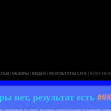
|
|
|
|
АТЬИ
ОБЗОРЫ
ВИДЕО
РЕЗУЛЬТАТЫ LIVE
КОНТАКТ
ры нет, результат есть
##
 уверенную по счету, но очень сомнительную по качеству игры