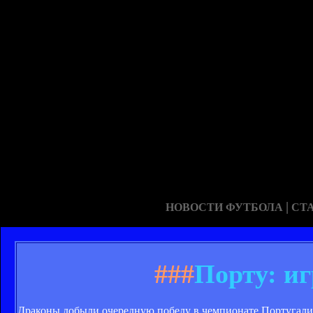
|
НОВОСТИ ФУТБОЛА
СТ
###
Порту: иг
Драконы добыли очередную победу в чемпионате Португалии: