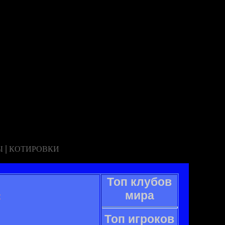
|
Ы
КОТИРОВКИ
Топ клубов
#
мира
Топ игроков
.