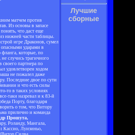
Лучшие
сборные
ашним матчем против
ав. Из основы в запасе
понять, что даст еще
из нижней части таблицы.
ыстрой игре Драконов, сумел
- опасными ударами в
фланга, которые, по
 не случись трагичного
в своего партнера по
был удовлетворен ходом
Боаша не пожалел даже
ру. Последние двое по сути
бивании и что есть силы
то-то в таких условиях
се-таки назревал и к 83-й
обеда Порту, благодаря
ворить о том, что Витору
сьма прилично и команда
др Прошута,
ру, Роланду, Мангала,
:
Кассио, Луизиньо,
 (Витор Силва,