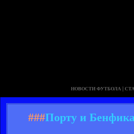
|
НОВОСТИ ФУТБОЛА
СТ
###
Порту и Бенфика