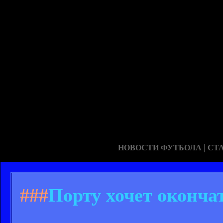
|
НОВОСТИ ФУТБОЛА
СТ
###
Порту хочет оконча