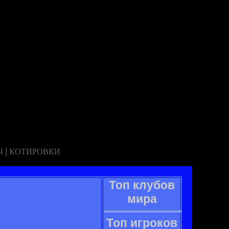
|
Ы
КОТИРОВКИ
Топ клубов
мира
Топ игроков