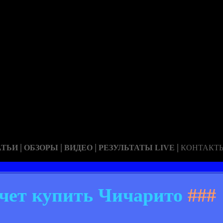
|
|
|
|
АТЬИ
ОБЗОРЫ
ВИДЕО
РЕЗУЛЬТАТЫ LIVE
КОНТАКТ
чет купить Чичарито
###