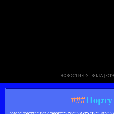
|
НОВОСТИ ФУТБОЛА
СТ
###
Порту
Форвард португальцев с характеризующим его стиль игры им