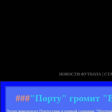
|
НОВОСТИ ФУТБОЛА
СТ
###
"Порту" громит "
Лидер чемпионата Португалии и первый соперник "Шахтера