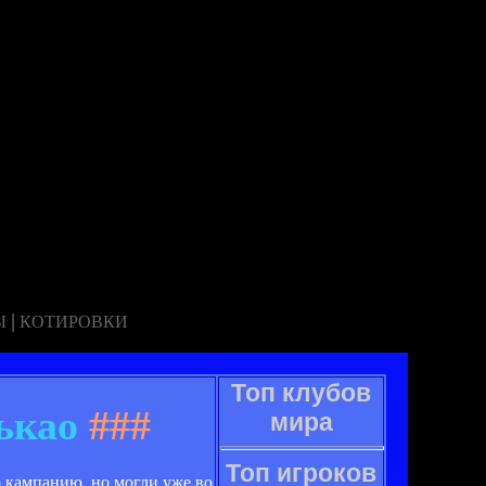
|
Ы
КОТИРОВКИ
Топ клубов
ькао
###
мира
Топ игроков
 кампанию, но могли уже во