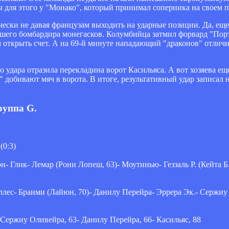
ы для этого у "Монако", который принимал соперника на своем п
ески не давая французам выходить на ударные позиции. Да, еще
учшего бомбардира монегасков. Колумбийца затмил форвард "Порт
 открыть счет. А на 69-й минуте нападающий "драконов" отличи
о удара отразила перекладина ворот Касильяса. А вот хозяева ещ
" добивают мяч в ворота. В итоге, результативный удар записал
руппа G.
(0:3)
 Глик- Лемар (Рони Лопеш, 63)- Моутинью- Геззаль Р. (Кейта Б.
лес- Браими (Лайюн, 70)- Данилу Перейра- Эррера Эк.- Сержиу О
- Сержиу Оливейра, 63- Данилу Перейра, 66- Касильяс, 88