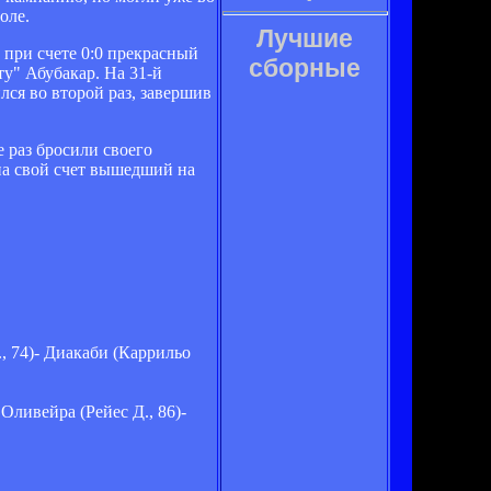
оле.
Лучшие
 при счете 0:0 прекрасный
сборные
у" Абубакар. На 31-й
лся во второй раз, завершив
е раз бросили своего
 на свой счет вышедший на
, 74)- Диакаби (Каррильо
ливейра (Рейес Д., 86)-