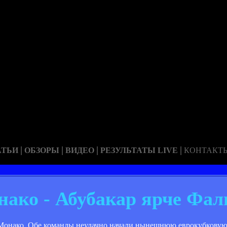
|
|
|
|
АТЬИ
ОБЗОРЫ
ВИДЕО
РЕЗУЛЬТАТЫ LIVE
КОНТАКТ
нако - Абубакар ярче Фал
 Монако. Обе команды неудачно начали нынешнюю еврокубковую