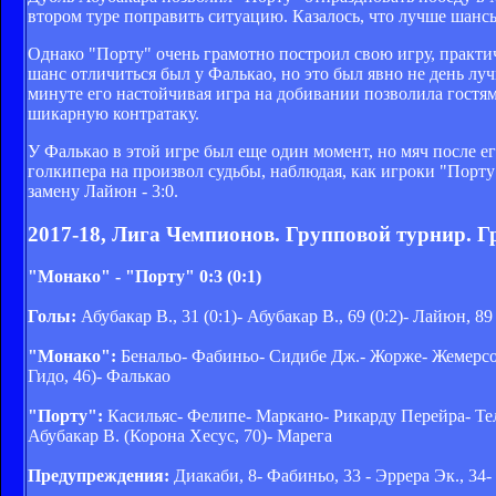
втором туре поправить ситуацию. Казалось, что лучше шанс
Однако "Порту" очень грамотно построил свою игру, практич
шанс отличиться был у Фалькао, но это был явно не день л
минуте его настойчивая игра на добивании позволила гостям
шикарную контратаку.
У Фалькао в этой игре был еще один момент, но мяч после ег
голкипера на произвол судьбы, наблюдая, как игроки "Порту
замену Лайюн - 3:0.
2017-18, Лига Чемпионов. Групповой турнир. Г
"Монако" - "Порту" 0:3 (0:1)
Голы:
Абубакар В., 31 (0:1)- Абубакар В., 69 (0:2)- Лайюн, 89 
"Монако":
Бенальо- Фабиньо- Сидибе Дж.- Жорже- Жемерсон-
Гидо, 46)- Фалькао
"Порту":
Касильяс- Фелипе- Маркано- Рикарду Перейра- Тел
Абубакар В. (Корона Хесус, 70)- Марега
Предупреждения:
Диакаби, 8- Фабиньо, 33 - Эррера Эк., 34