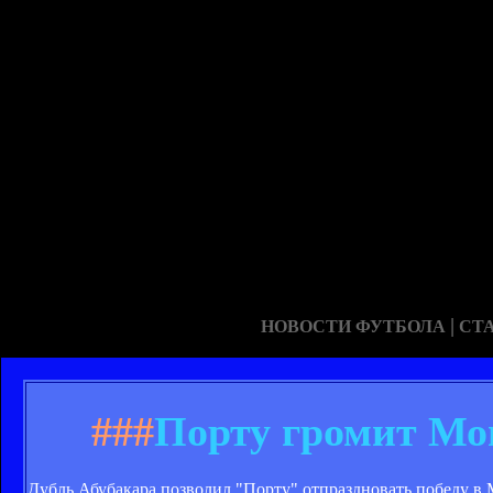
|
НОВОСТИ ФУТБОЛА
СТ
###
Порту громит Мо
Дубль Абубакара позволил "Порту" отпраздновать победу в