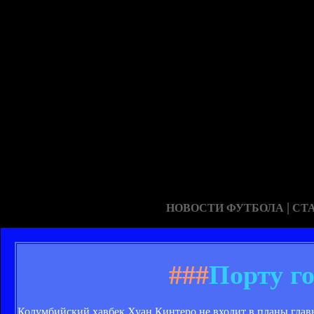
|
НОВОСТИ ФУТБОЛА
СТ
###
Порту г
Колумбийский хавбек Хуан Кинтеро не входит в планы главн