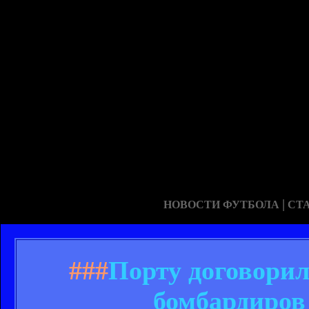
|
НОВОСТИ ФУТБОЛА
СТ
###
Порту договорил
бомбардиров