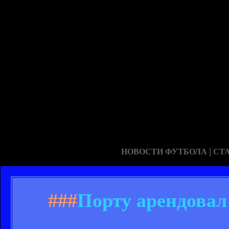
|
НОВОСТИ ФУТБОЛА
СТ
###
Порту арендовал