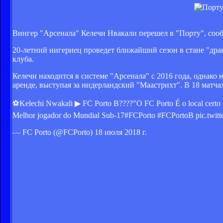
Вингер "Арсенала" Келечи Нвакали перешел в "Порту", сооб
20-летний нигериец проведет ближайший сезон в стане "дра
клуба.
Келечи находится в системе "Арсенала" с 2016 года, однако
аренде, выступая за нидерландский "Маастрихт". В 18 матча
⚽Kelechi Nwakali ▶ FC Porto B????"O FC Porto É o local cert
Melhor jogador do Mundial Sub-17#FCPorto #FCPortoB pic.twi
— FC Porto (@FCPorto) 18 июля 2018 г.