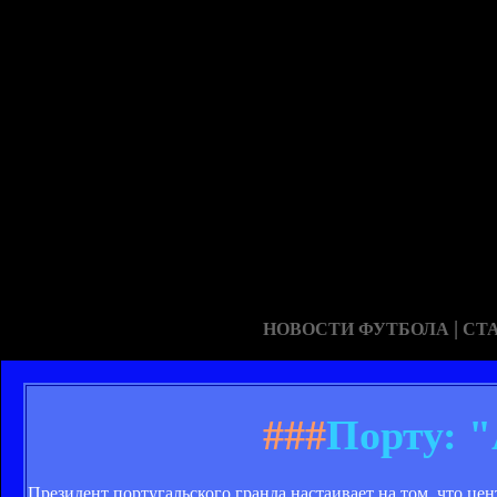
|
НОВОСТИ ФУТБОЛА
СТ
###
Порту: 
Президент португальского гранда настаивает на том, что це