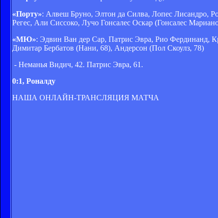
«Порту»
: Алвеш Бруно, Элтон да Силва, Лопес Лисандро, Р
Регес, Али Сиссоко, Лучо Гонсалес Оскар (Гонсалес Мариано
«МЮ»
: Эдвин Ван дер Сар, Патрис Эвра, Рио Фердинанд, 
Димитар Бербатов (Нани, 68), Андерсон (Пол Скоулз, 78)
- Неманья Видич, 42. Патрис Эвра, 61.
0:1, Роналду
НАША ОНЛАЙН-ТРАНСЛЯЦИЯ МАТЧА