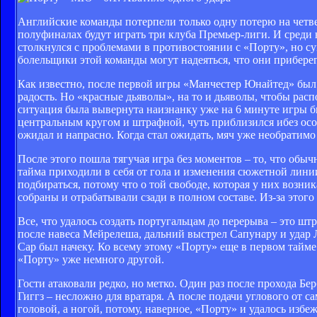
Английские команды потерпели только одну потерю на четве
полуфиналах будут играть три клуба Премьер-лиги. И среди 
столкнулся с проблемами в противостоянии с «Порту», но су
болельщики этой команды могут надеяться, что они приберег
Как известно, после первой игры «Манчестер Юнайтед» был 
радость. Но «красные дьяволы», на то и дьяволы, чтобы расп
ситуация была вывернута наизнанку уже на 6 минуте игры
центральным кругом и штрафной, чуть приблизился ибез осо
ожидал и напрасно. Когда стал ожидать, мяч уже необратимо
После этого пошла тягучая игра без моментов – то, что обыч
тайма приходили в себя от гола и изменения сюжетной лини
подбираться, потому что о той свободе, которая у них возн
собраны и отрабатывали сзади в полном составе. Из-за этог
Все, что удалось создать португальцам до перерыва – это ш
после навеса Мейрелеша, дальний выстрел Сапунару и удар 
Сар был начеку. Ко всему этому «Порту» еще в первом тайме 
«Порту» уже немного другой.
Гости атаковали редко, но метко. Один раз после прохода 
Гиггз – несложно для вратаря. А после подачи углового от с
головой, а ногой, потому, наверное, «Порту» и удалось избеж