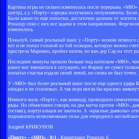
Картина игры не сильно изменилась после перерыва. «МЮ»
центр), а у «Порту» изредка получались полумоменты. Били 
Были какие-то еще попытки, достаточно далекие от эпитета о
Роналду снял с них все задачи в этом направлении. Фергюсо
изменилось.
Пожалуй, самый реальный шанс у «Порту» возник немного слу
вот и не попал головой из той позиции, которую можно счит
прострела Мариано, пробил низом, но ван дер Сар на этот ра
Последние минуты прошли больше под натиском «МЮ», чем «
равно мог вмешаться в ситуацию, но Фариас не сумел толком
попытал счастья издали своей левой, но снова не был точен.
У «МЮ» был более реальный шанс после еще одного удара Кр
ожидал и не сплоховал. А так игра могла бы красиво замкнут
Немного жаль «Порту», как команду, проведшую симпатичны
ряды. Но объективно говоря, на два матча против «МЮ», даж
составу), португальцев не хватило. А «красные дьяволы» о
поднакопить всевозможные силы для очередного английског
Андрей КРИКУНОВ
«Порту» - «МЮ» - 0:1
- Криштиану Роналду, 6