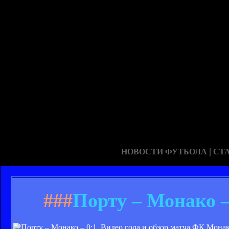
|
НОВОСТИ ФУТБОЛА
СТ
###
Порту – Монако – 
ФК Монак