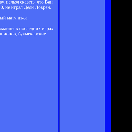
, нельзя сказать, что Ван
0, не играл Деян Ловрен.
ый матч из-за
команды в последних играх
мпионов, букмекерские