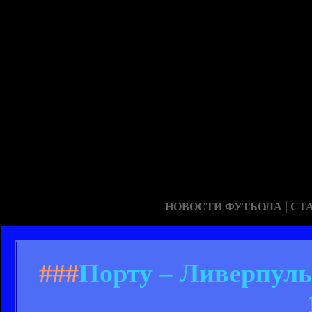
|
НОВОСТИ ФУТБОЛА
СТ
###
Порту – Ливерпуль