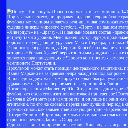
Португальцы, ежегодно продавая лидеров в европейские гра
футбольные турниры являются отличным шансом показать себ
будущие лидеры мирового футбола. «Порту» на данном этапе 
«Ливерпуль» на «Драгау». На данный момент состав «дракон
встречу такого уровня. Мексиканец Эктор Эррера продолжае
бороздит не увядающий уругваец Макси Перейра, и только И
Главного тренера команды Сержио Консейсао пока не устраи
которого с большой долей вероятности мы увидим в заявке 
являются пара нападающих с Черного континента - камеруне
чемпионате Португалии.
Проблемой может стать позиция центрального защитника, по
Ивана Маркано из-за травмы бедра находится под вопросом.
В последних двух матчах «Порту» сперва обыграл участника
«драконам» выйти на первое место в турнирной таблице.
После поражения «Манчестер Юнайтед» в последнем туре «Л
футбол, что стало его визитной карточкой при тренере Юрг
22 мяча в 26-ти матчах в чемпионате, и он лишь на один мя
египтянин, по его же словам, переживает лучший период в 
грозной силой, как знаменитые атакующие трио «Барселоны»
Потеря Филиппе Коутиньо, похоже, не сильно сказалась на 
игрового времени Даниэль Старридж.
Один из главных вопросов по составу «Ливерпуля» - игра н