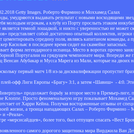
Getty Images. Роберто Фирмино и Моххамед Салах
нды, умудряются выдавать результат с новыми восходящими зве
я молодым игрокам, а клубу из Порту прослыть этаким инкубат
является темной лошадкой, и никто с уверенностью не может ск
ов» представляет собой достаточно опытный коллектив, игроки 
т цементировать середину поля, являясь капитаном команды, а 
кер Касильяс в последнее время сидит на скамейке запасных.
вает форма легендарного испанца. Место в воротах прочно заня
сборной Португалии на грядущем чемпионате мира. Впереди же 
ц Венсан Абубакар и Мусса Марега из Мали, которые на двоих н
скольку первый матч 1/8 из-за дисквалификации пропустит браз
 плей-офф Лиги Европы «Брагу» 3:1, а затем «Шавиш» - 4:0. Эт
иверпуль» продолжает борьбу за второе место в Премьер-лиге, 
ене Клоппе. Просто феноменальную игру показывает Мохамед Сал
ч отстает от Харри Кейна. Получая восторженные отзывы от спец
своей жизни, а троица нападающих Салах – Роберто Фирмино – М
 и «Реала».
игре «мерсисайдцев», более того, был отпущен спасать «Вест Б
овоявленного самого дорогого защитника мира Вирджила Ван Дей