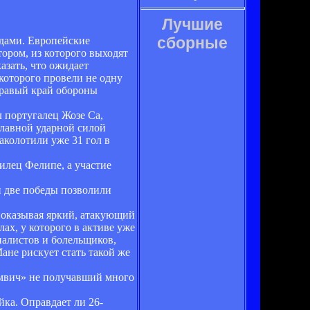
Лучшие
сборные
здами. Европейские
ором, из которого выходят
азать, что ожидает
которого провели не одну
правый край обороны
л португалец Жозе Са,
главной ударной силой
аколотили уже 31 гол в
илец Фелипе, а участие
и две победы позволили
показывая яркий, атакующий
ах, у которого в активе уже
иалистов и болельщиков,
ане рискует стать такой же
ромвич» не получавший много
ка. Оправдает ли 26-