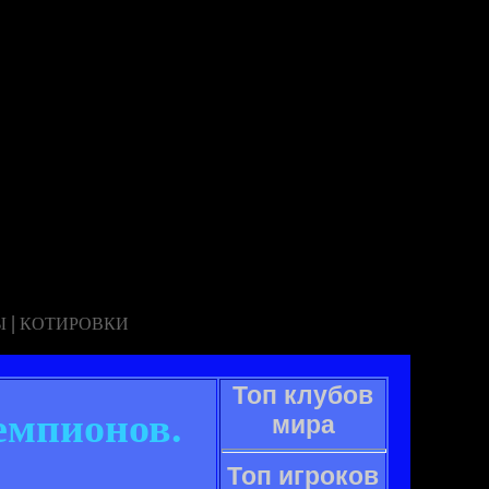
|
Ы
КОТИРОВКИ
Топ клубов
емпионов.
мира
Топ игроков