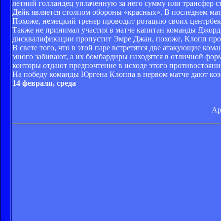
летний голландец уплаченную за него сумму или трансфер ст
Дейк является столпом обороны «красных». В последнем мат
Похоже, немецкий тренер проводит ротацию своих центрбеков
Также не принимал участия в матче капитан команды Джордан
дисквалификации пропустит Эмре Джан, похоже, Клопп прос
В свете того, что в этой паре встретятся две атакующие ко
много забивают, а их бомбардиры находятся в отличной фор
конторы отдают предпочтение в исходе этого противостоян
На победу команды Юргена Клоппа в первом матче дают коэф
14 февраля, среда
Ар