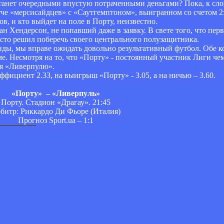
анет очередными впустую потраченными деньгами? Пока, к слову
че «мерсисайдцев» с «Саутгемптоном», выигранном со счетом 2:
, и кто выйдет на поле в Порту, неизвестно.
 Хендерсон, не попавший даже в заявку. В свете того, что перв
то решил поберечь своего центрального полузащитника.
манды, мы вправе ожидать довольно результативный футбол. Обе 
ме. Несмотря на то, что «Порту» - постоянный участник Лиги че
ия «Ливерпулю».
фициент 2.33, на выигрыш «Порту» - 3.05, а на ничью – 3.60.
«Порту» – «Ливерпуль»
Порту. Стадион «Драгау». 21:45
битр: Риккардо Ди Фьоре (Италия)
Прогноз Sport.ua – 1:1