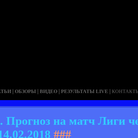
|
|
|
|
АТЬИ
ОБЗОРЫ
ВИДЕО
РЕЗУЛЬТАТЫ LIVE
КОНТАКТ
. Прогноз на матч Лиги ч
14.02.2018
###