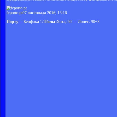
fcporto.pt
07 листопада 2016, 13:16
Порту
— Бенфика 1:1
Голы:
Хота, 50 — Лопес, 90+3