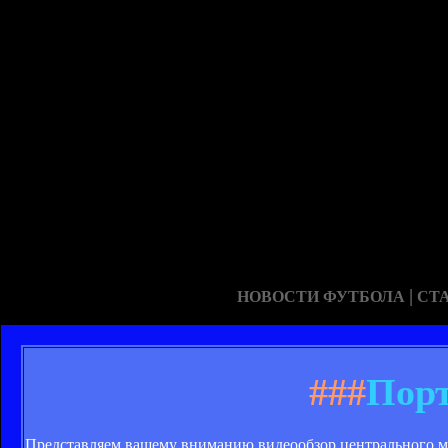
|
НОВОСТИ ФУТБОЛА
СТ
###
Порт
Представляем вашему вниманию видеообзор центрального мат