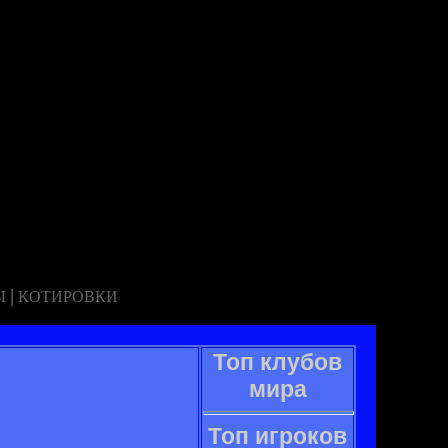
|
Ы
КОТИРОВКИ
Топ клубов
мира
Топ игроков