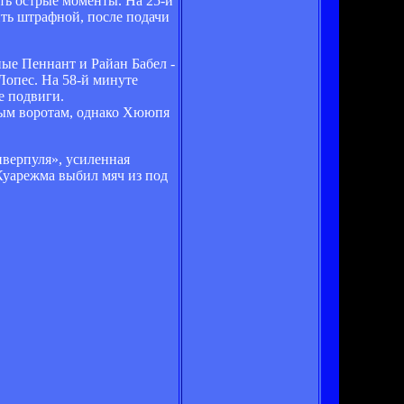
ать острые моменты. На 25-й
ть штрафной, после подачи
ные Пеннант и Райан Бабел -
Лопес. На 58-й минуте
е подвиги.
тым воротам, однако Хююпя
иверпуля», усиленная
Куарежма выбил мяч из под