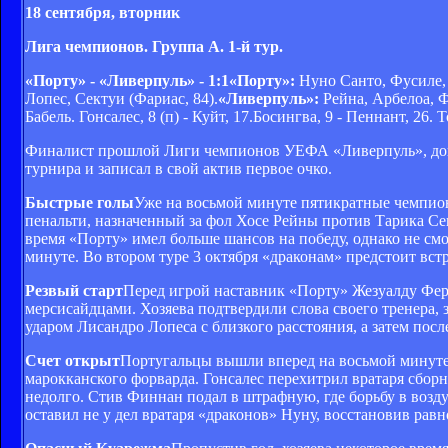
18 сентября, вторник
Лига чемпионов. Группа А. 1-й тур.
«Порту» - «Ливерпуль» - 1:1«Порту»:
Нуно Санто, Фусиле, 
Лопес, Сектуи (Фариас, 84).
«Ливерпуль»:
Рейна, Арбелоа, Ф
Бабель.
Гонсалес, 8 (п) - Куйт, 17.
Босингва, 9 - Пеннант, 26. Т
Финалист прошлой Лиги чемпионов УЕФА «Ливерпуль», доиг
турнира и записал в свой актив первое очко.
Быстрые голы
Уже на восьмой минуте пятикратные чемпион
пенальти, назначенный за фол Хосе Рейны против Тарика Сек
время «Порту» имел больше шансов на победу, однако не с
минуте. Во втором туре 3 октября «драконам» предстоит вс
Резвый старт
Перед игрой наставник «Порту» Жезуалду Ферре
мерсисайдцами. Хозяева подтвердили слова своего тренера, 
ударом Лисандро Лопеса с близкого расстояния, а затем по
Счет открыт
Португальцы вышли вперед на восьмой минуте.
марокканского форварда. Гонсалес перехитрил вратаря сборн
недолго. Стив Финнан подал в штрафную, где борьбу в воз
оставил не у дел вратаря «драконов» Нуну, восстановив равн