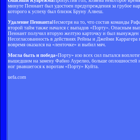
Опасный Куарежма
Пропустив гол, хозяева некоторое время
минуте Пеннант был удостоен предупреждения за грубое на
которого к успеху был близок Бруну Алвеш.
Удаление Пеннанта
Несмотря на то, что состав команды Раф
второй тайм также начался с выпадов «Порту». Опасным выг
Пеннант получил вторую желтую карточку и был вынужден д
Несогласованность в действиях Рейны и Джейми Каррагера 
вовремя оказался на «ленточке» и выбил мяч.
Могла быть и победа
«Порту» изо всех сил пытался воплоти
вышедшим на замену Фабио Аурелио, больше оплошностей не 
ног рвавшегося к воротам «Порту» Куйта.
uefa.com