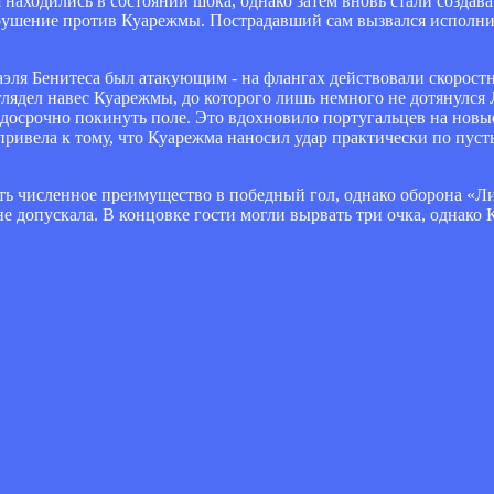
 находились в состоянии шока, однако затем вновь стали создав
рушение против Куарежмы. Пострадавший сам вызвался исполни
аэля Бенитеса был атакующим - на флангах действовали скорост
лядел навес Куарежмы, до которого лишь немного не дотянулся 
осрочно покинуть поле. Это вдохновило португальцев на новы
привела к тому, что Куарежма наносил удар практически по пус
ть численное преимущество в победный гол, однако оборона «Л
допускала. В концовке гости могли вырвать три очка, однако 