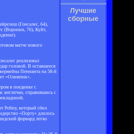
Лучшие
сборные
йрелеш (Гонсалес, 64),
 (Воронин, 76), Куйт,
ждение).
ртовом матче нового
онсалес реализовал
удар головой. В оставшееся
жермейна Пеннанта на 58-й
мет «Олимпик».
ером в поединке с
ас англичан, справившись с
рекладиной.
т Рейну, который сбил
Лидерство «Порту» длилось
андский форвард легко