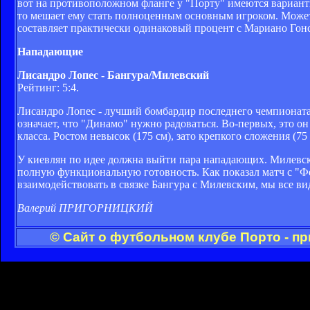
вот на противоположном фланге у "Порту" имеются вариант
то мешает ему стать полноценным основным игроком. Может 
составляет практически одинаковый процент с Мариано Гон
Нападающие
Лисандро Лопес - Бангура/Милевский
Рейтинг: 5:4.
Лисандро Лопес - лучший бомбардир последнего чемпионата П
означает, что "Динамо" нужно радоваться. Во-первых, это о
класса. Ростом невысок (175 см), зато крепкого сложения (75 
У киевлян по идее должна выйти пара нападающих. Милевски
полную функциональную готовность. Как показал матч с "Фе
взаимодействовать в связке Бангура с Милевским, мы все вид
Валерий ПРИГОРНИЦКИЙ
© Сайт о футбольном клубе Порто - п