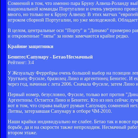
Сомнений в том, что именно пара Бруну Алвеш-Роланду вый
национальной команды Португалии и очень уверенно прове
много, но только не к Бруну Алвешу. В этих матчах "европе
игроком сборной Португалии, но уже молодежной. Обладае
В целом, центральные оси "Порту" и "Динамо" примерно ра
и откровенные "ляпы" за ними замечаются крайне редко.
Крайние защитники
Бенитес/Сапунару - Бетао/Несмачный
Рейтинг: 3:4
У Жезуальду Феррейры очень большой выбор на позиции лев
Уругваец Фусиле, бразилец Лино и аргентинец Бенитес. И е
через год, начиная с лета 2006. Сначала Фусиле, затем Лино и
Первый номер, безусловно, Фусиле, только вот против "Дина
Аргентины. Остается Лино и Бенитес. Кто из них сейчас лучш
вот в том, что справа выйдет румын Сапунару, сомнений нет
Литвы, затерзавшая Сапунару в отборе ЧМ-2010.
Наши крайки индивидуально не слабее. Бетао так и вовсе пр
борьбе, да и на скорости также непроходим. Несмачный рабо
втором этаже.