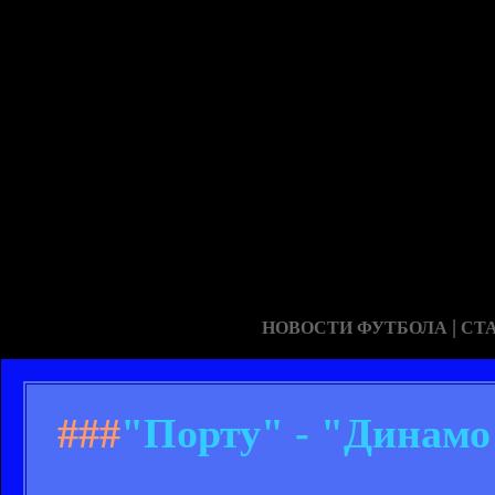
|
НОВОСТИ ФУТБОЛА
СТ
###
"Порту" - "Динамо