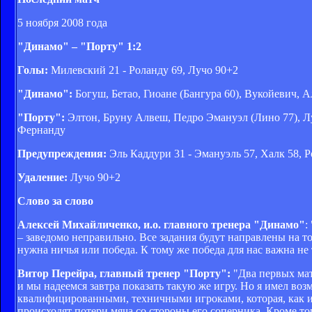
5 ноября 2008 года
"Динамо" – "Порту" 1:2
Голы:
Милевский 21 - Роланду 69, Лучо 90+2
"Динамо":
Богуш, Бетао, Гиоане (Бангура 60), Вукойевич,
"Порту":
Элтон, Бруну Алвеш, Педро Эмануэл (Лино 77), Лу
Фернанду
Предупреждения:
Эль Каддури 31 - Эмануэль 57, Халк 58, Р
Удаление:
Лучо 90+2
Слово за слово
Алексей Михайличенко, и.о. главного тренера "Динамо"
:
– заведомо неправильно. Все задания будут направлены на то
нужна ничья или победа. К тому же победа для нас важна не 
Витор Перейра, главный тренер "Порту":
"Два первых ма
и мы надеемся завтра показать такую же игру. Но я имел воз
квалифицированными, техничными игроками, которая, как и 
происходят потери мяча со стороны его соперника. Кроме то