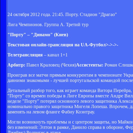
24 октября 2012 года. 21:45. Порту. Стадион "Драгао"
Лига Чемпионов. Группа А. Третий тур
"Порту" – "Динамо" (Киев)
Текстовая онлайн-трансляция на UA-Футбол>->->-
Телетрансляция
– канал 1+1
Арбитр:
Павел Краловец (Чехия)
Ассистенты:
Роман Слишко
Проиграв все матчи прямым конкурентам в чемпионате Укра
давними знакомыми - лучшей португальской командой после
Детальный разбор того, как играет команда Витора Перейра
"Порту" со времен победы в Лиге Европы вместе Андре Ви
неделе "Порту" потерял основного левого защитника Алекса
номинально правого защитника Мигеля Лопеша. Впрочем, дл
заменять на левом фланге Фабиу Коэнтрау.
Могли возникнуть проблемы и с центром защиты, но Майкон 
без изменений: Элтон в рамке, Данило справа в обороне, Фе
Джеймс) Родригес в атаке.