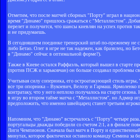
Отметим, что после матчей сборных "Порту" играл в национ
время "Динамо" пришлось сражаться с "Металлистом". Добав
перелет и получится, что шансы киевлян на успех против т
и не придумаешь.
В сегодняшнем поединке тренерский штаб по-прежнему не см
либо Бетао. Олег в игре не так надежен, как бразилец, но Бе
в "Динамо" сейчас в оптимальной форме?).
Также в Киеве остался Раффаэль, который вышел в старте пр
(против ПСЖ и харьковчан) он больше создавал проблемы св
Учитывая силу соперника, его остроатакующий стиль игры, 
все три опорника – Вукоевич, Велозу и Гармаш. Ярмоленко пр
контратаку, что у него неплохо получалось на старте сезона
в игру во втором тайме матча с "Металлистом", но Адмир и
предположить, что именно швейцарец станет третьим игрок
Напомним, что "Динамо" встречалось с "Порту" четыре раза.
португальцы дважды победили со счетом 2:1, а в финале пов
Лиги Чемпионов. Сначала был матч в Порту и единственный 
минутах, которое фактически оставило команду Семина за 