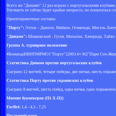
Всего же "Динамо" 12 раз играло с португальскими клубами.
Улучшить ее сейчас будет крайне непросто, но попытаться ст
Ориентировочные составы:
"Порту":
Элтон – Данило, Майкон, Отаменди, Мигель Лопеш
"Динамо":
Шовковский - Гусев, Михалик, Хачериди, Тайво 
Группа А. турнирное положение
#КомандаИВНПМРМО1"Порту"22003-0+362"Пари Сен-Жермен
Статистика Динамо против португальских клубов
Сыграно 12 матчей, четыре победы, две ничьи, шесть пораже
Статистика Порту против украинских клубов
Сыграно 8 матчей, шесть побед, одна ничья, одно поражение
Мнение букмекеров (П1-Х-П2)
FavBet:
1,4 - 4,3 - 7,25
Последний матч