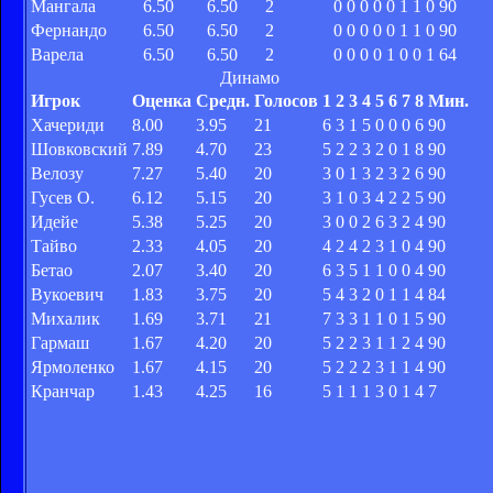
Мангала
6.50
6.50
2
0
0
0
0
0
1
1
0
90
Фернандо
6.50
6.50
2
0
0
0
0
0
1
1
0
90
Варела
6.50
6.50
2
0
0
0
0
1
0
0
1
64
Динамо
Игрок
Оценка
Средн.
Голосов
1
2
3
4
5
6
7
8
Мин.
Хачериди
8.00
3.95
21
6
3
1
5
0
0
0
6
90
Шовковский
7.89
4.70
23
5
2
2
3
2
0
1
8
90
Велозу
7.27
5.40
20
3
0
1
3
2
3
2
6
90
Гусев О.
6.12
5.15
20
3
1
0
3
4
2
2
5
90
Идейе
5.38
5.25
20
3
0
0
2
6
3
2
4
90
Тайво
2.33
4.05
20
4
2
4
2
3
1
0
4
90
Бетао
2.07
3.40
20
6
3
5
1
1
0
0
4
90
Вукоевич
1.83
3.75
20
5
4
3
2
0
1
1
4
84
Михалик
1.69
3.71
21
7
3
3
1
1
0
1
5
90
Гармаш
1.67
4.20
20
5
2
2
3
1
1
2
4
90
Ярмоленко
1.67
4.15
20
5
2
2
2
3
1
1
4
90
Кранчар
1.43
4.25
16
5
1
1
1
3
0
1
4
7