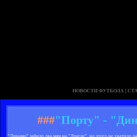
|
НОВОСТИ ФУТБОЛА
СТ
###
"Порту" - "Дин
"Динамо" забило два мяч на "Драгау", но этого не хватило 