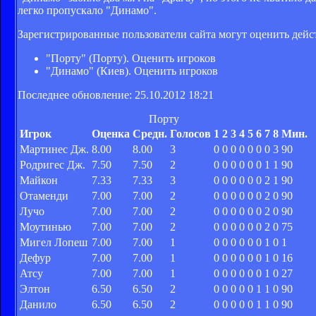
легко пропускало "Динамо".
Зарегистрированные пользователи сайта могут оценить дейс
"Порту" (Порту). Оценить игроков
"Динамо" (Киев). Оценить игроков
Последнее обновление: 25.10.2012 18:21
Порту
Игрок
Оценка
Средн.
Голосов
1
2
3
4
5
6
7
8
Мин.
Мартинес Дж.
8.00
8.00
3
0
0
0
0
0
0
0
3
90
Родригес Дж.
7.50
7.50
2
0
0
0
0
0
0
1
1
90
Майкон
7.33
7.33
3
0
0
0
0
0
0
2
1
90
Отаменди
7.00
7.00
2
0
0
0
0
0
0
2
0
90
Лучо
7.00
7.00
2
0
0
0
0
0
0
2
0
90
Моутинью
7.00
7.00
2
0
0
0
0
0
0
2
0
75
Мигел Лопеш
7.00
7.00
1
0
0
0
0
0
0
1
0
1
Дефур
7.00
7.00
1
0
0
0
0
0
0
1
0
16
Атсу
7.00
7.00
1
0
0
0
0
0
0
1
0
27
Элтон
6.50
6.50
2
0
0
0
0
0
1
1
0
90
Данило
6.50
6.50
2
0
0
0
0
0
1
1
0
90