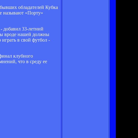
я бывших обладателей Кубка
се называют «Порту»
 - добавил 33-летний
ды вроде нашей должны
 играть в свой футбол -
 финал клубного
нений, что в среду ее