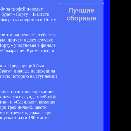
бу за трофей поведут
Лучшие
будет «Порту». В шести
сборные
обыграть соперника в Порту
счетом одолели «Сетубал» и
ла, причем в двух случаях
Порту» участвовал в финале
 «Гимараэш». Кроме того, в
убков. Предыдущий был
Брага» никогда не доходила
За всю историю выступлений
пе. Статистика «драконов»
х начался с раунда плей-офф.
тик» и «Севилью», команда
при трех ничьих, шести
ми встречах одержала три
пускает раз в 180 минут.