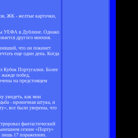
лов, ЖК - желтые карточки,
опы УЕФА в Дублине. Однако
ивается другого мнения.
явивший, что он покинет
ечтать еще один день. Когда
ал Кубок Португалии. Более
я жажде побед,
точены на предстоящем
чу увидеть, как мои
дьба - ироничная штука, и
ту», все были уверены, что
трировал фантастический
 нынешнем сезоне «Порту»
и лишь 17 поражениях.