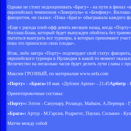
Однако не стоит недооценивать «Брагу» - на пути в финал 
европейских чемпионов «Ливерпуль» и «Бенфику». Виллаш-Б
фаворитом, он сказал: «Пока «Брага» обыгрывала каждого фа
«Еще с раунда плей-офф девять месяцев назад, когда «Порту»
Виллаш-Боаш, который будет вынужден обойтись без травм
пытаться выиграть все турниры, в которых принимают участи
пока это приносило свои плоды».
Итак, либо завтра «Порту» подтвердит свой статус фаворита
европейского турнира в Ирландии в какой-то момент оказалс
Величество на несколько часов будет делить лучи славы с п
Максим ГРОЗНЫЙ, по материалам www.uefa.com
«Порту» - «Брага»
18 мая. «Дублин Арена» - 21:45
Арбитр
- 
Ориентировочные составы:
«Порту»:
Элтон - Сапунару, Роландо, Майкон, А.Переира - Г
«Брага»:
Артур - М.Гарсия, Родригес, Паулао, Сильвио - Куш
Матчи между собой