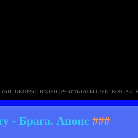
|
|
|
|
АТЬИ
ОБЗОРЫ
ВИДЕО
РЕЗУЛЬТАТЫ LIVE
КОНТАКТ
у - Брага. Анонс
###