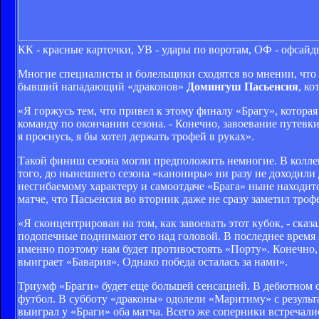
КК - красные карточки, УВ - удары по воротам, ОФ - офсайд
Многие специалисты и болельщики сходятся во мнении, что
бывший нападающий «драконов»
Домингуш Пасьенсия
, к
«Я горжусь тем, что привел к этому финалу «Брагу», которая
команду по окончании сезона. - Конечно, завоевание путевки
я проснусь, я бы хотел держать трофей в руках».
Такой финиш сезона могли предположить немногие. В коллекц
того, до нынешнего сезона «канониры» ни разу не доходили 
несгибаемому характеру и самоотдаче «Брага» ныне находитс
матче, что Пасьенсия во вторник даже не сразу заметил тро
«Я сконцентрирован на том, как завоевать этот кубок, - ска
подопечные поднимают его над головой. В последнее время я
именно поэтому нам будет противостоять «Порту». Конечно, о
выиграет «Бавария». Однако победа осталась за нами».
Триумф «Браги» будет еще большей сенсацией. В дебютном 
футбол. В субботу «драконы» одолели «Маритиму» с результ
выиграл у «Браги» оба матча. Всего же соперники встречали