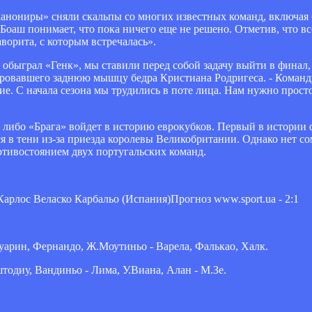
«канониры» сняли скальпы со многих известных команд, включа
оаш понимает, что пока ничего еще не решено. Отметив, что в
ворита, с которым встречалась».
 обыграл «Генк», мы ставили перед собой задачу выйти в финал,
ировавшего заднюю мышцу бедра Кристиана Родригеса. - Коман
е. С начала сезона мы трудились в поте лица. Нам нужно просто
, либо «Брага» войдет в историю еврокубков. Первый в истории
я в тени из-за приезда королевы Великобритании. Однако нет сом
ротивостоянием двух португальских команд.
Карлос Веласко Карбальо (Испания)Прогноз www.sport.ua - 2:1
уарин, Фернандо, Ж.Моутиньо - Варела, Фалькао, Халк.
тодиу, Вандиньо - Лима, У.Виана, Алан - М.Зе.