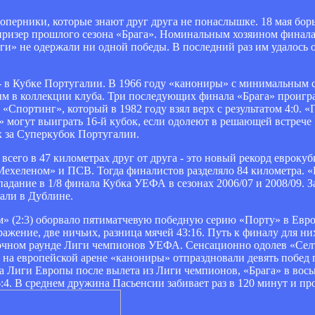
ерники, которые знают друг друга не понаслышке. 18 мая борь
ризер прошлого сезона «Брага». Номинальным хозяином финала 
и» не одержали ни одной победы. В последний раз им удалось 
е - в Кубке Португалии. В 1966 году «канониры» с минимальным 
ым в коллекции клуба. Три последующих финала «Брага» проигра
Спортинг», который в 1982 году взял верх с результатом 4:0. «
ы» могут выиграть 16-й кубок, если одолеют в решающей встрече
х за Суперкубок Португалии.
всего в 47 километрах друг от друга - это новый рекорд еврок
ехеленом» и ПСВ. Тогда финалистов разделяло 84 километра. «
адание в 1/8 финала Кубка УЕФА в сезонах 2006/07 и 2008/09. 
али в Дублине.
» (2:3) оборвало пятиматчевую победную серию «Порту» в Евро
ражение, две ничьих, разница мячей 43:16. Путь к финалу для ни
рочном раунде Лиги чемпионов УЕФА. Сенсационно одолев «Сел
на европейской арене «канониры» отпраздновали девять побед 
ла Лиги Европы после вылета из Лиги чемпионов, «Брага» в вось
4. В среднем дружина Пасьенсии забивает раз в 120 минут и про