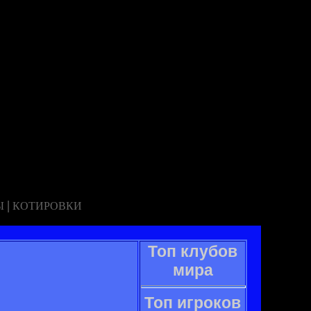
|
Ы
КОТИРОВКИ
Топ клубов
мира
Топ игроков