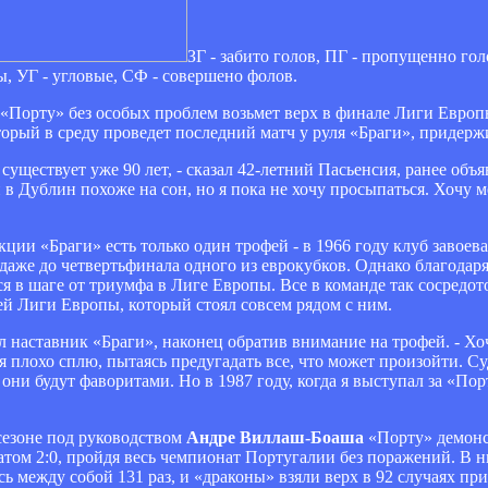
ЗГ - забито голов, ПГ - пропущенно го
ы, УГ - угловые, СФ - совершено фолов.
 «Порту» без особых проблем возьмет верх в финале Лиги Евр
оторый в среду проведет последний матч у руля «Браги», придерж
 существует уже 90 лет, - сказал 42-летний Пасьенсия, ранее объ
 в Дублин похоже на сон, но я пока не хочу просыпаться. Хочу м
ии «Браги» есть только один трофей - в 1966 году клуб завоев
даже до четвертьфинала одного из еврокубков. Однако благодар
я в шаге от триумфа в Лиге Европы. Все в команде так сосредо
фей Лиги Европы, который стоял совсем рядом с ним.
зал наставник «Браги», наконец обратив внимание на трофей. - Хо
 плохо сплю, пытаясь предугадать все, что может произойти. Су
ни будут фаворитами. Но в 1987 году, когда я выступал за «Пор
сезоне под руководством
Андре Виллаш-Боаша
«Порту» демонс
атом 2:0, пройдя весь чемпионат Португалии без поражений. В
сь между собой 131 раз, и «драконы» взяли верх в 92 случаях пр