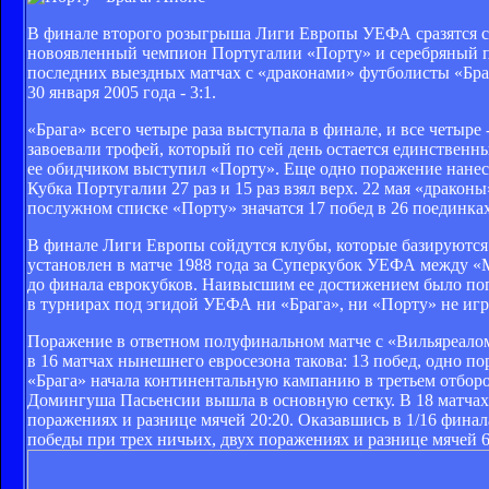
В финале второго розыгрыша Лиги Европы УЕФА сразятся соп
новоявленный чемпион Португалии «Порту» и серебряный п
последних выездных матчах с «драконами» футболисты «Браг
30 января 2005 года - 3:1.
«Брага» всего четыре раза выступала в финале, и все четыр
завоевали трофей, который по сей день остается единственн
ее обидчиком выступил «Порту». Еще одно поражение нанес «
Кубка Португалии 27 раз и 15 раз взял верх. 22 мая «дракон
послужном списке «Порту» значатся 17 побед в 26 поединка
В финале Лиги Европы сойдутся клубы, которые базируются 
установлен в матче 1988 года за Суперкубок УЕФА между «М
до финала еврокубков. Наивысшим ее достижением было поп
в турнирах под эгидой УЕФА ни «Брага», ни «Порту» не игр
Поражение в ответном полуфинальном матче с «Вильяреалом
в 16 матчах нынешнего евросезона такова: 13 побед, одно по
«Брага» начала континентальную кампанию в третьем отбо
Домингуша Пасьенсии вышла в основную сетку. В 18 матчах 
поражениях и разнице мячей 20:20. Оказавшись в 1/16 фина
победы при трех ничьих, двух поражениях и разнице мячей 6: