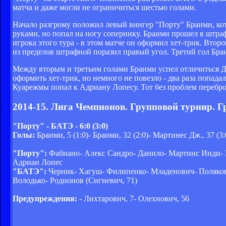
матча и даже могли не ограничиться шестью голами.
Начало разгрому положил левый вингер "Порту" Браими, ко
руками, но попал на ногу сопернику. Браими прошел в штраф
игрока этого тура - в этом матче он оформил хет-трик. Втор
из пределов штрафной поразил правый угол. Третий гол Бра
Между вторым и третьим голами Браими успел отличиться Д
оформить хет-трик, но немного не повезло - два раза попада
Куарежмы попал к Адриану Лопесу. Тот без проблем перебро
2014-15. Лига Чемпионов. Групповой турнир. Г
"Порту" - БАТЭ - 6:0 (3:0)
Голы:
Браими, 5 (1:0)- Браими, 32 (2:0)- Мартинес Дж., 37 (3:0
"Порту":
Фабиано- Алекс Сандро- Данило- Мартинс Инди- Ма
Адриан Лопес
"БАТЭ":
Черник- Хагуш- Филипенко- Младенович- Поляков-
Володько- Родионов (Сигневич, 71)
Предупреждения:
- Лихтарович, 7- Олехнович, 56