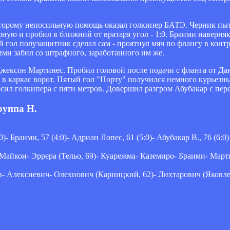
торому непосильную помощь оказал голкипер БАТЭ. Черник пыта
ную и пробил в ближний от вратаря угол - 1:0. Браими наверня
ой гол полузащитник сделал сам - проятнул мяч по флангу в контр
ими забил со штрафного, заработанного им же.
жексон Мартинес. Пробил головой после подачи с фланга от Да
л в каркас ворот. Пятый гол "Порту" получился немного курьезны
сил голкипера с пяти метров. Довершил разгром Абубакар с пере
руппа H.
)- Браими, 57 (4:0)- Адриан Лопес, 61 (5:0)- Абубакар В., 76 (6:0)
йкон- Эррера (Тельо, 69)- Куарежма- Каземиро- Браими- Мартин
 Алексиевич- Олехнович (Карницкий, 62)- Лихтарович (Яковлев