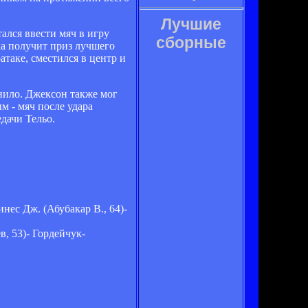
Лучшие
лся ввести мяч в игру
сборные
ка получит приз лучшего
атаке, сместился в центр и
нило. Джексон также мог
м - мяч после удара
дачи Тельо.
ес Дж. (Абубакар В., 64)-
, 53)- Гордейчук-