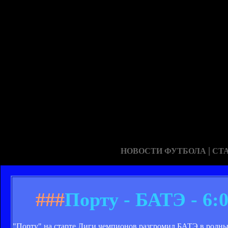
|
НОВОСТИ ФУТБОЛА
СТ
###
Порту - БАТЭ - 6:
"Порту" на старте Лиги чемпионов разгромил БАТЭ в родны