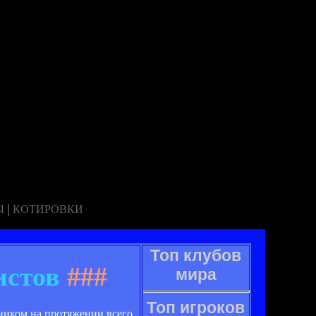
|
Ы
КОТИРОВКИ
Топ клубов
истов
###
мира
Топ игроков
ником на протяжении всего