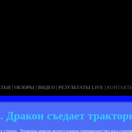
|
|
|
|
АТЬИ
ОБЗОРЫ
ВИДЕО
РЕЗУЛЬТАТЫ LIVE
КОНТАКТ
0. Дракон съедает трактор
х стенах. Драконы имели колоссальное преимущество над сопер